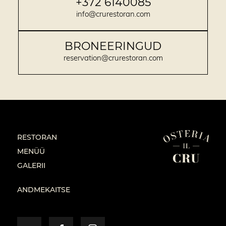
+372 6140085
info@crurestoran.com
BRONEERINGUD
reservation@crurestoran.com
RESTORAN
MENÜÜ
GALERII
ANDMEKAITSE